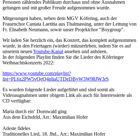
Personen zählendes Publikum durchaus und ohne Ausnahmen
gelungen und mit großer Freude aufgenommen wurde.
Mitgesungen haben, neben dem MGV Köfering, auch der
Frauenchor Cantata Laetitia aus Thalmassing, unter der Leitung von
Fr. Elisabeth Neumann, sowie unser Projektchor "Boygroup".
Wir laden Sie herzlich ein, das Konzert, das komplett aufgenommen
wurde, in den Feiertagen (wieder) mitzuerleben, indem Sie es auf
unserem neuen
Youtube-Kanal
ansehen und anhören.
In der folgenden Playlist finden Sie die Lieder des Köferinger
Weihnachtskonzerts 2022:
https://www.youtube.com/playlist?
list=PL6z2PW5vQeQ4pliaUTDeDByW3W98JW3rS
Es wurden folgende Lieder aufgeführt und sind somit als
Videoaugnahmen unter obigem Link als auch für Interressierte als
CD verfügbar:
Maria durch ein‘ Dornwald ging
Aus dem Eichsfeld, Arr.: Maximilian Hofer
Adeste fideles
Traditionelles Lied, 18. Jhd., Arr.: Maximilian Hofer