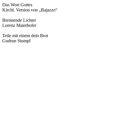
Das Wort Gottes
Kirchl. Version von „Bajazzo“
Brennende Lichter
Lorenz Maierhofer
Teile mit einem dein Brot
Gudrun Stumpf
Seht das Wunder ist geschehen
Klaus Heinzmann
Winter Wonderland
Felix Bernard / Richard B. Smith, Arr. Michael Putz
White Christmas
Irving Berlin / Bing Crosby, Arr. Maximilian Hofer
Ubi caritas
Taizé
Es ist kein Raum für dich mein Kind
Klaus Heizmann