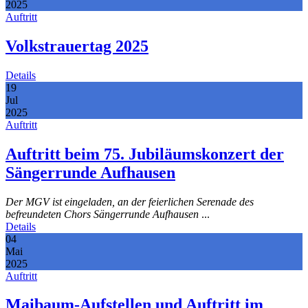
2025
Auftritt
Volkstrauertag 2025
Details
19
Jul
2025
Auftritt
Auftritt beim 75. Jubiläumskonzert der
Sängerrunde Aufhausen
Der MGV ist eingeladen, an der feierlichen Serenade des
befreundeten Chors Sängerrunde Aufhausen
...
Details
04
Mai
2025
Auftritt
Maibaum-Aufstellen und Auftritt im