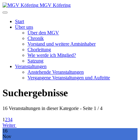
Monat
Monat
MGV Köfering
Start
Über uns
Über den MGV
Chronik
Vorstand und weitere Amtsinhaber
Chorleitung
Wie werde ich Mitglied?
Satzung
Veranstaltungen
Anstehende Veranstaltungen
Vergangene Veranstaltungen und Auftritte
Suchergebnisse
16 Veranstaltungen in dieser Kategorie
- Seite 1 / 4
1
2
3
4
Weiter
16
Nov