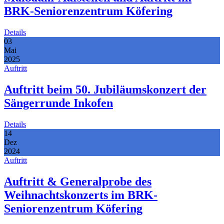
BRK-Seniorenzentrum Köfering
Details
03
Mai
2025
Auftritt
Auftritt beim 50. Jubiläumskonzert der
Sängerrunde Inkofen
Details
14
Dez
2024
Auftritt
Auftritt & Generalprobe des
Weihnachtskonzerts im BRK-
Seniorenzentrum Köfering